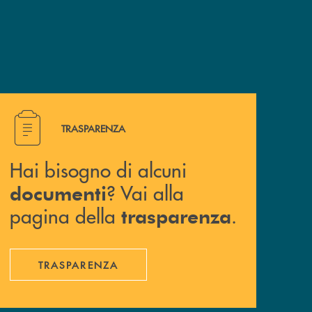
Hai bisogno di alcuni documenti ? Vai alla pagina della 
TRASPARENZA
Hai bisogno di alcuni
? Vai alla
documenti
pagina della
.
trasparenza
TRASPARENZA