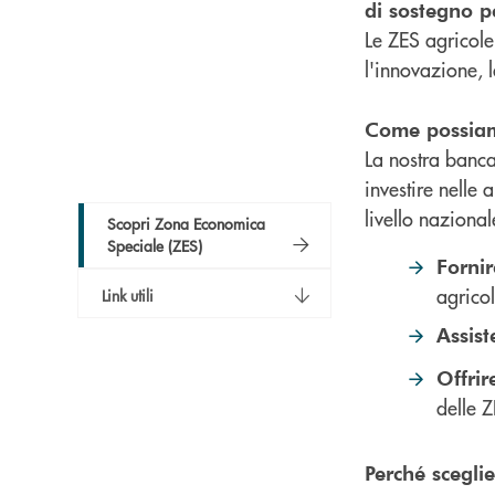
di sostegno p
Le ZES agricole
l'innovazione, 
Come possiam
La nostra banca
investire nelle
livello nazional
Scopri Zona Economica
Speciale (ZES)
Fornir
agricol
Link utili
Assis
Offrir
delle Z
Perché scegli