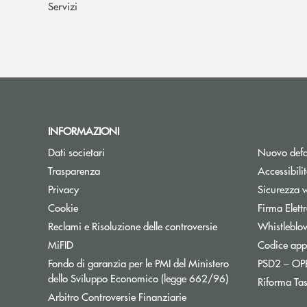
Servizi
INFORMAZIONI
Dati societari
Nuovo defa
Trasparenza
Accessibili
Privacy
Sicurezza 
Cookie
Firma Elet
Reclami e Risoluzione delle controversie
Whistleblo
MiFID
Codice appa
Fondo di garanzia per le PMI del Ministero
PSD2 – O
Apre una nuova fi
dello Sviluppo Economico (legge 662/96)
Riforma Ta
Apre una nuova finestra
Arbitro Controversie Finanziarie