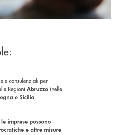
le:
ie e consulenziali per
elle Regioni
(nelle
Abruzzo
.
egna e Sicilia
i
le imprese possono
rocratiche e altre misure