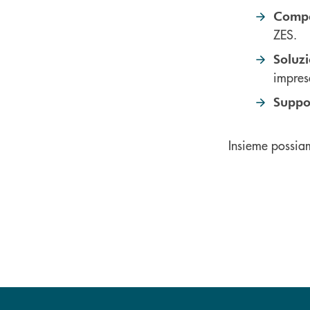
Compe
ZES.
Soluzi
impres
Suppo
Insieme possiam