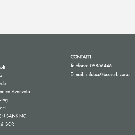
CONTATTI
Telefono:
09856446
ult
(
E-mail:
infobcc@bccverbicaro.it
tà
web
tronica Avanzata
wing
lti
Apre una nuova finestra
PEN BANKING
nestra
ssi IBOR