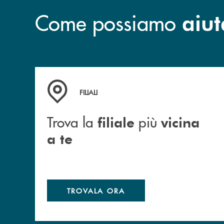
Come possiamo
aiut
Trova la filiale più vicina a te
FILIALI
Trova la
più
filiale
vicina
a te
TROVALA ORA