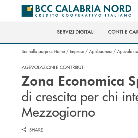
Salta al contenuto principale
SERVIZI DIGITALI
CONTI E CA
SERVIZI DIGITALI
CONTI E CA
Sei nella pagina:
Home
/
Imprese
/
Agribusiness
/
Agevolazion
AGEVOLAZIONI E CONTRIBUTI
Zona Economica Sp
di crescita per chi in
Mezzogiorno
SHARE