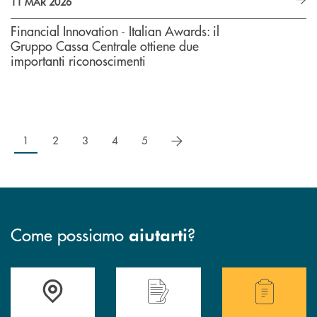
11 MAR 2026
Financial Innovation - Italian Awards: il
Gruppo Cassa Centrale ottiene due
importanti riconoscimenti
successivo
1
2
3
4
5
Come possiamo
?
aiutarti
Trova la filiale più vicina a te
Hai bisogno di assistenza immediata ?
Hai bisogno di alcuni