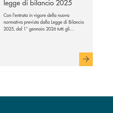
legge di bilancio 2025
Con l’entrata in vigore della nuova
normativa prevista dalla Legge di Bilancio
2025, dal 1° gennaio 2026 tutti gli
esercenti dovranno associare il proprio
terminale POS al registratore telematico
tramite il Portale dell’Agenzia delle Entrate:
una misura che mira a ottenere un quadro
più chiaro e coerente tra le transazioni
POS e le vendite rilevate dai registratori di
cassa.