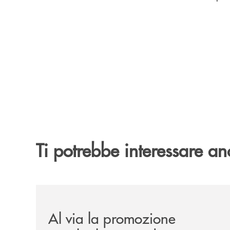
Ti potrebbe interessare an
/news/al-via-la-promozione-taglia-la-rata-di-prest
Al via la promozione