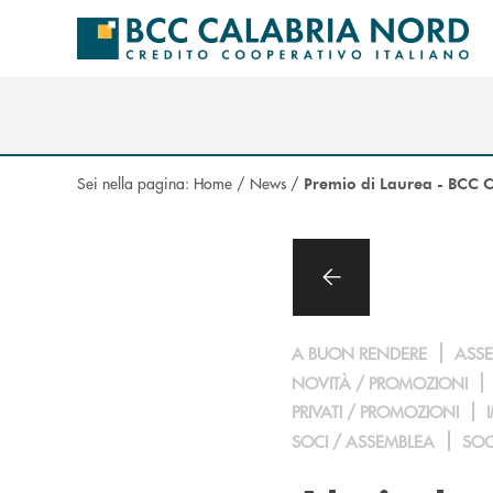
Salta al contenuto principale
Sei nella pagina:
Home
/
News
/
Premio di Laurea - BCC 
A BUON RENDERE
ASS
NOVITÀ / PROMOZIONI
PRIVATI / PROMOZIONI
SOCI / ASSEMBLEA
SOCI