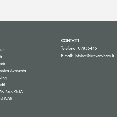
CONTATTI
Telefono:
09856446
ult
(
E-mail:
infobcc@bccverbicaro.it
tà
web
tronica Avanzata
wing
lti
Apre una nuova finestra
PEN BANKING
nestra
ssi IBOR