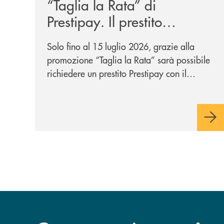
“Taglia la Rata” di
Prestipay. Il prestito
personale che si fa in due
Solo fino al 15 luglio 2026, grazie alla
per te!
promozione “Taglia la Rata” sarà possibile
richiedere un prestito Prestipay con il
vantaggio di una rata più leggera da metà
piano di rimborso.