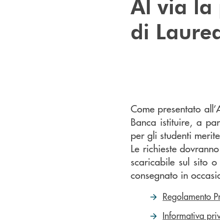
Al via l
di Laure
Come presentato all’A
Banca istituire, a p
per gli studenti merite
Le richieste dovrann
scaricabile sul sito o
consegnato in occasi
Regolamento Pr
Informativa pr