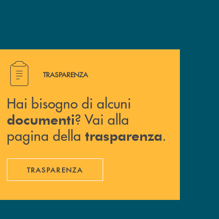
Hai bisogno di alcuni documenti ? Vai alla pagina della 
TRASPARENZA
Hai bisogno di alcuni
? Vai alla
documenti
pagina della
.
trasparenza
TRASPARENZA