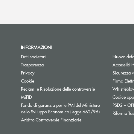
INFORMAZIONI
Dati societari
Nuovo defa
Trasparenza
Accessibili
Privacy
Sicurezza 
Cookie
Firma Elet
Reclami e Risoluzione delle controversie
Whistleblo
MiFID
Codice appa
Fondo di garanzia per le PMI del Ministero
PSD2 – O
Apre una nuova fi
dello Sviluppo Economico (legge 662/96)
Riforma Ta
Apre una nuova finestra
Arbitro Controversie Finanziarie