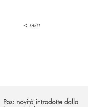
SHARE
news/pos-novita-introdotte-dalla-legge-di-bilancio-2025/
Pos: novità introdotte dalla