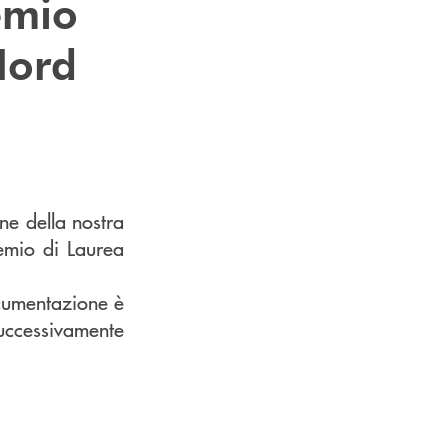
emio
Nord
ne della nostra
emio di Laurea
ocumentazione è
 successivamente