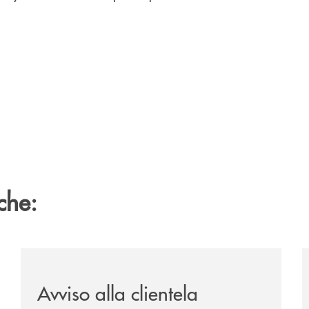
che:
ipay-il-prestito-personale-che-si-fa-in-due-per-te/
/news/avviso-alla-clientela-1/
/
Avviso alla clientela