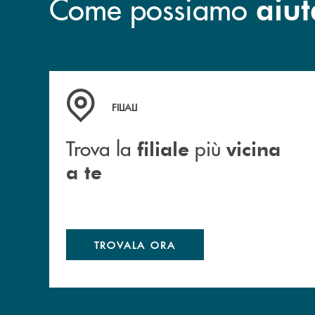
Come possiamo
aiut
Trova la filiale più vicina a te
FILIALI
Trova la
più
filiale
vicina
a te
TROVALA ORA