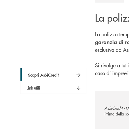
La poli
La polizza tem
garanzia di ra
esclusiva da A
Si rivolge a tut
caso di imprevis
Scopri AsSìCredit
Link utili
AsSìCredit -
M
Prima della so