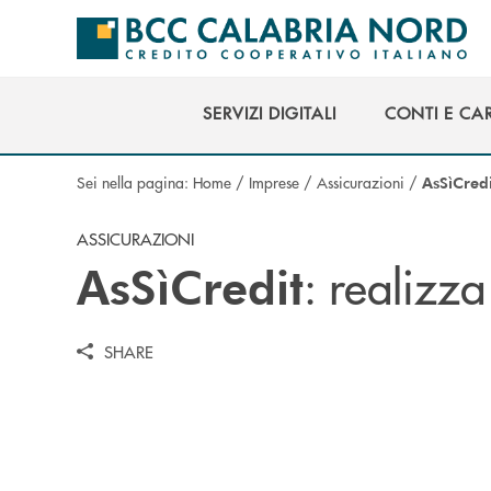
Salta al contenuto principale
SERVIZI DIGITALI
CONTI E CA
SERVIZI DIGITALI
CONTI E CA
Sei nella pagina:
Home
/
Imprese
/
Assicurazioni
/
AsSìCredi
ASSICURAZIONI
: realizza
AsSìCredit
SHARE