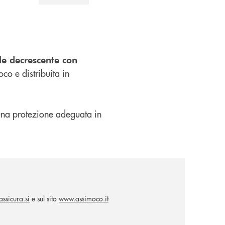
le decrescente con
co e distribuita in
i una protezione adeguata in
ssicura.si
e sul sito
www.assimoco.it