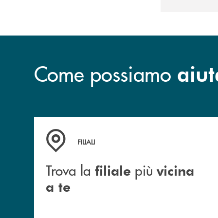
Come possiamo
aiut
Trova la filiale più vicina a te
FILIALI
Trova la
più
filiale
vicina
a te