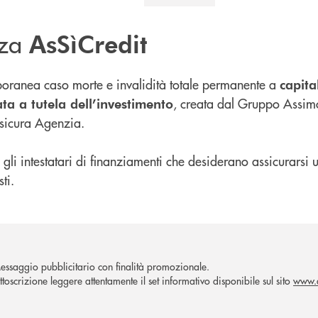
zza
AsSìCredit
poranea caso morte e invalidità totale permanente a
capita
, creata dal Gruppo Assimo
ta a tutela dell’investimento
ssicura Agenzia.
ti gli intestatari di finanziamenti che desiderano assicurars
ti.
essaggio pubblicitario con finalità promozionale.
ttoscrizione leggere attentamente il set informativo disponibile sul sito
www.a