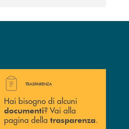
Hai bisogno di alcuni documenti ? Vai alla pagina della 
TRASPARENZA
Hai bisogno di alcuni
? Vai alla
documenti
pagina della
.
trasparenza