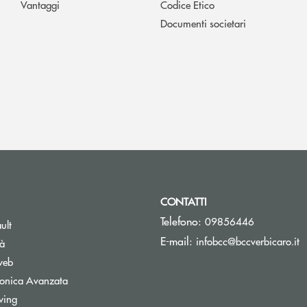
Vantaggi
Codice Etico
Documenti societari
CONTATTI
Telefono:
09856446
ult
(
E-mail:
infobcc@bccverbicaro.it
tà
web
tronica Avanzata
wing