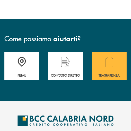
Come possiamo
?
aiutarti
Trova la filiale più vicina a te
Hai bisogno di assistenza immediata ?
Hai bisogno di alcuni
FILIALI
CONTATTO DIRETTO
TRASPARENZA