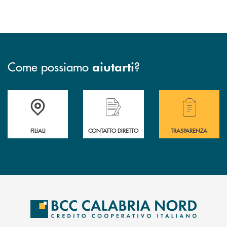
Come possiamo
?
aiutarti
Trova la filiale più vicina a te
Hai bisogno di assistenza immediata ?
Hai bisogno di alcuni
FILIALI
CONTATTO DIRETTO
TRASPARENZA