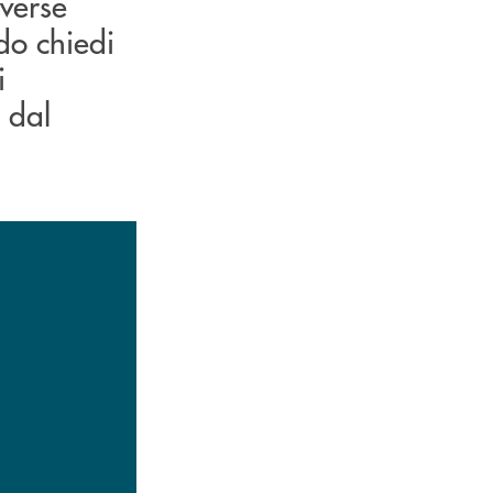
iverse
ndo chiedi
i
 dal