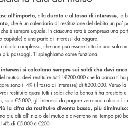
base
, alla
e al
, la 
all’importo
durata
tasso di interesse
, che è un calendario di restituzione del debito un po’ p
nto
che è sempre uguale. In ciascuna rata è compresa una part
a
o capitale) e una parte di interessi da pagare.
un calcolo complesso, che non può essere fatto in una sola 
de più passaggi. Ti spieghiamo come funziona.
interessi si calcolano sempre sui soldi che devi ancor
del mutuo, devi restituire tutti i €200.000 che la banca ti ha
gare sono il 4% (il tasso di interesse) di €200.000. Verso la
ai restituito quasi tutti i soldi che la banca ti ha prestato 
o, solo €5.000, gli interessi da pagare verranno calcolati su
Più la cifra da restituire diventa bassa, più diminuisc
no più alti all’inizio del mutuo e diventano nel tempo più bas
il 4% di €5.000 è €200.