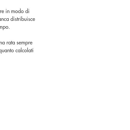
are in modo di
anca distribuisce
tempo.
una rata sempre
quanto calcolati