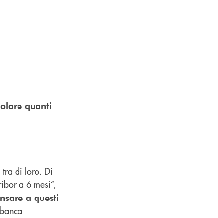
colare quanti
 tra di loro. Di
ribor a 6 mesi”,
ensare a questi
a banca