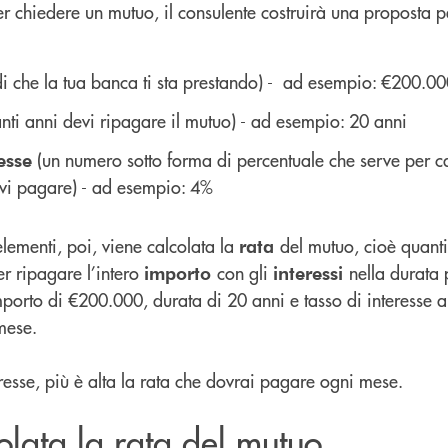
 chiedere un mutuo, il consulente costruirà una proposta p
ldi che la tua banca ti sta prestando) - ad esempio: €200.0
anti anni devi ripagare il mutuo) - ad esempio: 20 anni
(un numero sotto forma di percentuale che serve per ca
esse
evi pagare) - ad esempio: 4%
elementi, poi, viene calcolata la
del mutuo, cioè quanti
rata
r ripagare l’intero
con gli
nella durata 
importo
interessi
orto di €200.000, durata di 20 anni e tasso di interesse al
 mese.
nteresse, più è alta la rata che dovrai pagare ogni mese.
lata la rata del mutuo