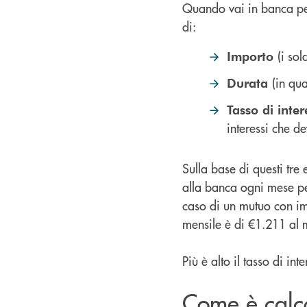
Quando vai in banca per
di:
(i so
Importo
(in qu
Durata
Tasso di inter
interessi che d
Sulla base di questi tre 
alla banca ogni mese pe
caso di un mutuo con imp
mensile è di €1.211 al
Più è alto il tasso di i
Come è calco