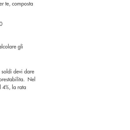
er te, composta
00
lcolare gli
 soldi devi dare
prestabilita. Nel
 4%, la rata