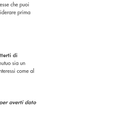
resse che puoi
siderare prima
terti di
mutuo sia un
nteressi come al
per averti dato