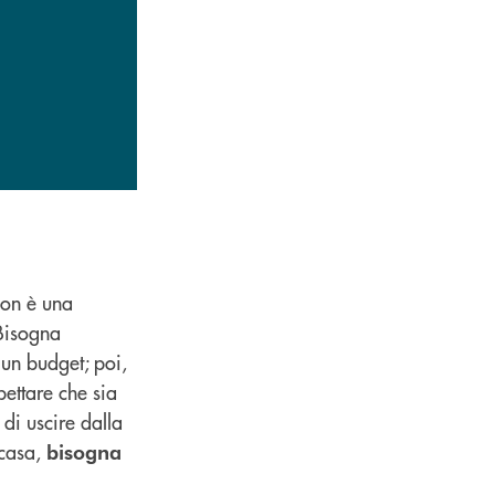
non è una
 Bisogna
e un budget; poi,
ettare che sia
di uscire dalla
 casa,
bisogna