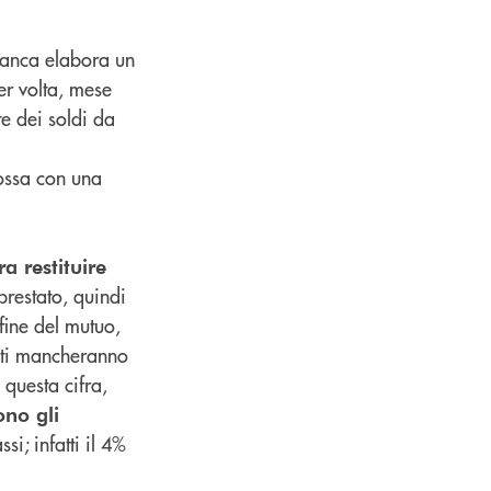
banca elabora un
er volta, mese
e dei soldi da
mossa con una
a restituire
 prestato, quindi
 fine del mutuo,
e ti mancheranno
 questa cifra,
ono gli
si; infatti il 4%