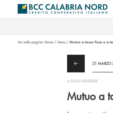
Salta al contenuto principale
Sei nella pagina:
Home
/
News
/
Mutuo a tasso fisso o a t
21 MARZO 
A BUON RENDERE
Mutuo a ta