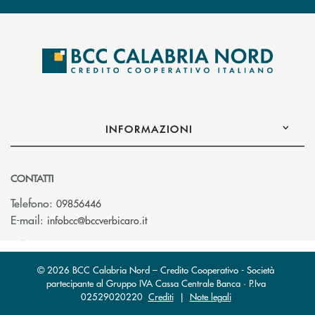
INFORMAZIONI
CONTATTI
Telefono:
09856446
(si apre l’app di posta elettronica)
E-mail:
infobcc@bccverbicaro.it
© 2026 BCC Calabria Nord – Credito Cooperativo - Società
partecipante al Gruppo IVA Cassa Centrale Banca · P.Iva
02529020220
Crediti
|
Note legali