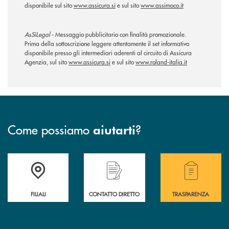
disponibile sul sito
www.assicura.si
e sul sito
www.assimoco.it
AsSìLegal
- Messaggio pubblicitario con finalità promozionale.
Prima della sottoscrizione leggere attentamente il set informativo
disponibile presso gli intermediari aderenti al circuito di Assicura
Agenzia, sul sito
www.assicura.si
e sul sito
www.roland-italia.it
Come possiamo
?
aiutarti
Trova la filiale più vicina a te
Hai bisogno di assistenza immediata ?
Hai bisogno di alcuni
FILIALI
CONTATTO DIRETTO
TRASPARENZA