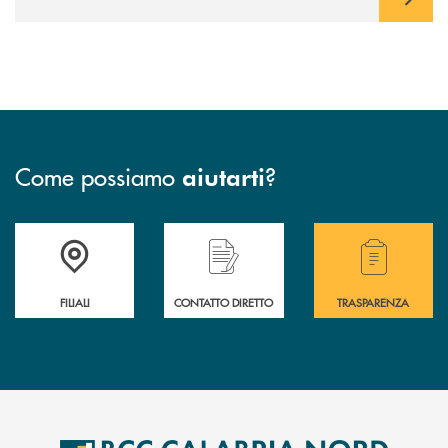
bisogni della clientela e orientando l’azione verso una
creazione di valore sostenibile, con attenzione alle persone e
ai territori.
Come possiamo
?
aiutarti
Trova la filiale più vicina a te
Hai bisogno di assistenza immediata ?
Hai bisogno di alcuni
FILIALI
CONTATTO DIRETTO
TRASPARENZA