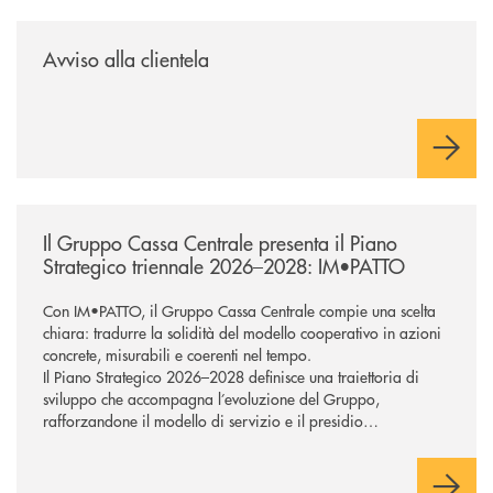
/news/avviso-alla-clientela-1/
Avviso alla clientela
/news/il-gruppo-cassa-centrale-presenta-il-piano-strategico-triennale-
Il Gruppo Cassa Centrale presenta il Piano
Strategico triennale 2026–2028: IM•PATTO
Con IM•PATTO, il Gruppo Cassa Centrale compie una scelta
chiara: tradurre la solidità del modello cooperativo in azioni
concrete, misurabili e coerenti nel tempo.
Il Piano Strategico 2026–2028 definisce una traiettoria di
sviluppo che accompagna l’evoluzione del Gruppo,
rafforzandone il modello di servizio e il presidio
commerciale a supporto di famiglie e imprese. Tecnologia e
intelligenza artificiale sostengono la trasformazione,
potenziando la capacità di rispondere in modo efficace ai