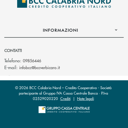
INFORMAZIONI
CONTATTI
Telefono:
09856446
(si apre l’app di posta elettronica)
E-mail:
infobcc@bccverbicaro.it
© 2026 BCC Calabria Nord – Credito Cooperativo - Società
partecipante al Gruppo IVA Cassa Centrale Banca · P.Iva
02529020220
Crediti
|
Note legali