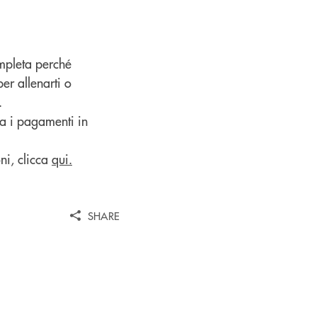
ompleta perché
er allenarti o
.
ta i pagamenti in
ni, clicca
qui.
SHARE