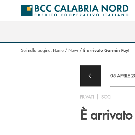
Salta al contenuto principale
Sei nella pagina:
Home
/
News
/
È arrivato Garmin Pay!
05 APRILE 
PRIVATI
SOCI
È arrivat