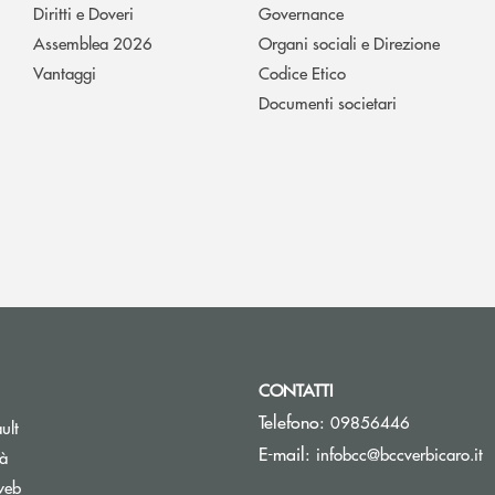
Diritti e Doveri
Governance
Assemblea 2026
Organi sociali e Direzione
Vantaggi
Codice Etico
Documenti societari
CONTATTI
Telefono:
09856446
ult
(
E-mail:
infobcc@bccverbicaro.it
tà
web