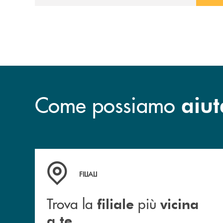
Come possiamo
aiut
Trova la filiale più vicina a te
FILIALI
Trova la
più
filiale
vicina
a te