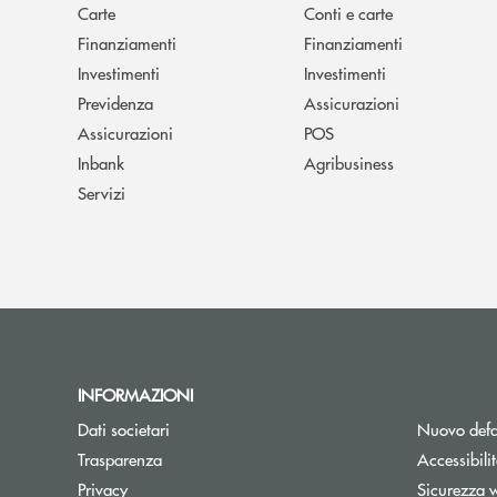
Carte
Conti e carte
Finanziamenti
Finanziamenti
Investimenti
Investimenti
Previdenza
Assicurazioni
Assicurazioni
POS
Inbank
Agribusiness
Servizi
INFORMAZIONI
Dati societari
Nuovo defa
Trasparenza
Accessibili
Privacy
Sicurezza 