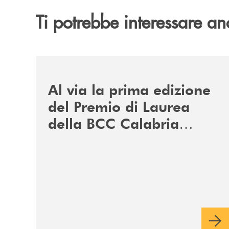
Ti potrebbe interessare an
/news/premio-di-laurea-bcc-calabria-nord/
Al via la prima edizione
del Premio di Laurea
della BCC Calabria
Nord