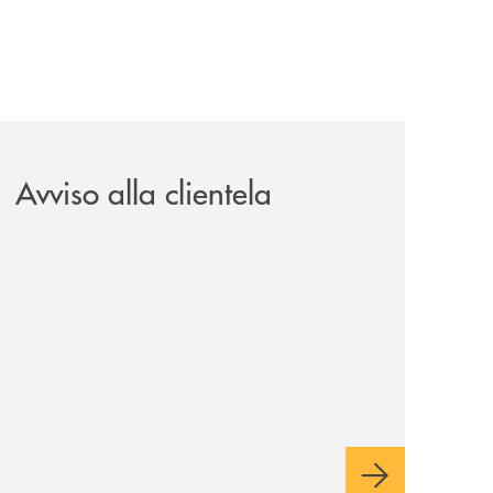
il-prestito-personale-che-si-fa-in-due-per-te/
news/avviso-alla-clientela-1/
Avviso alla clientela