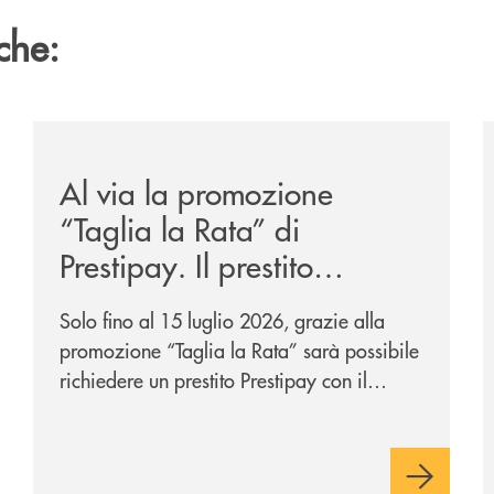
che:
/news/al-via-la-promozione-taglia-la-rata-di-prestipay-
/
Al via la promozione
“Taglia la Rata” di
Prestipay. Il prestito
personale che si fa in due
Solo fino al 15 luglio 2026, grazie alla
per te!
promozione “Taglia la Rata” sarà possibile
richiedere un prestito Prestipay con il
vantaggio di una rata più leggera da metà
piano di rimborso.