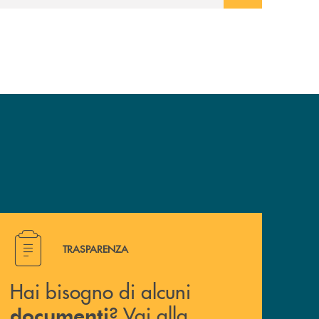
Hai bisogno di alcuni documenti ? Vai alla pagina della 
TRASPARENZA
Hai bisogno di alcuni
? Vai alla
documenti