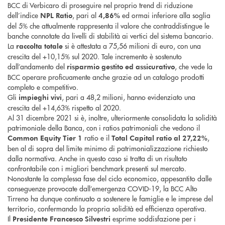
BCC di Verbicaro di proseguire nel proprio trend di riduzione
dell’indice
, pari al
ed ormai inferiore alla soglia
NPL Ratio
4,86%
del 5% che attualmente rappresenta il valore che contraddistingue le
banche connotate da livelli di stabilità ai vertici del sistema bancario.
La
si è attestata a 75,56 milioni di euro, con una
raccolta
totale
crescita del +10,15% sul 2020. Tale incremento è sostenuto
dall’andamento del
, che vede la
risparmio gestito ed assicurativo
BCC operare proficuamente anche grazie ad un catalogo prodotti
completo e competitivo.
Gli
, pari a 48,2 milioni, hanno evidenziato una
impieghi
vivi
crescita del +14,63% rispetto al 2020.
Al 31 dicembre 2021 si è, inoltre, ulteriormente consolidata la solidità
patrimoniale della Banca, con i ratios patrimoniali che vedono il
ratio e il
,
Common Equity Tier 1
Total Capital ratio
al 27,22%
ben al di sopra del limite minimo di patrimonializzazione richiesto
dalla normativa. Anche in questo caso si tratta di un risultato
confrontabile con i migliori benchmark presenti sul mercato.
Nonostante la complessa fase del ciclo economico, appesantito dalle
conseguenze provocate dall’emergenza COVID-19, la BCC Alto
Tirreno ha dunque continuato a sostenere le famiglie e le imprese del
territorio, confermando la propria solidità ed efficienza operativa.
Il
esprime soddisfazione per i
Presidente Francesco Silvestri