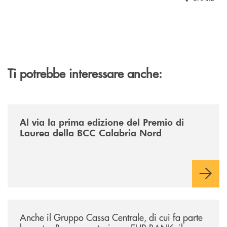
Ti potrebbe interessare anche:
/news/premio-di-laurea-bcc-calabria-nord/
Al via la prima edizione del Premio di
Laurea della BCC Calabria Nord
/news/anche-il-gruppo-cassa-centrale-partecipa-a-eurbank-il-progetto-d
Anche il Gruppo Cassa Centrale, di cui fa parte