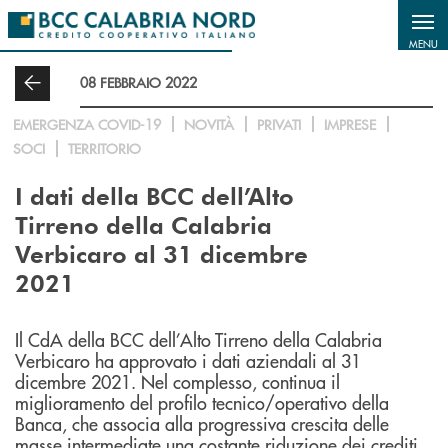
Salta al contenuto principale
MENU
08 FEBBRAIO 2022
EMERGENZA COVID-19
NOVITÀ
PRIVATI
IMPRESE
SOCI
TERRITORIO
I dati della BCC dell’Alto
Tirreno della Calabria
Verbicaro al 31 dicembre
2021
Il CdA della BCC dell’Alto Tirreno della Calabria
Verbicaro ha approvato i dati aziendali al 31
dicembre 2021. Nel complesso, continua il
miglioramento del profilo tecnico/operativo della
Banca, che associa alla progressiva crescita delle
masse intermediate una costante riduzione dei crediti