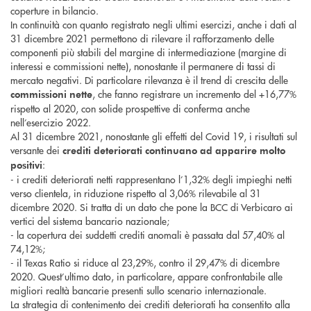
coperture in bilancio.
In continuità con quanto registrato negli ultimi esercizi, anche i dati al
31 dicembre 2021 permettono di rilevare il rafforzamento delle
componenti più stabili del margine di intermediazione (margine di
interessi e commissioni nette), nonostante il permanere di tassi di
mercato negativi. Di particolare rilevanza è il trend di crescita delle
, che fanno registrare un incremento del +16,77%
commissioni nette
rispetto al 2020, con solide prospettive di conferma anche
nell’esercizio 2022.
Al 31 dicembre 2021, nonostante gli effetti del Covid 19, i risultati sul
versante dei
crediti deteriorati continuano ad apparire molto
:
positivi
- i crediti deteriorati netti rappresentano l’1,32% degli impieghi netti
verso clientela, in riduzione rispetto al 3,06% rilevabile al 31
dicembre 2020. Si tratta di un dato che pone la BCC di Verbicaro ai
vertici del sistema bancario nazionale;
- la copertura dei suddetti crediti anomali è passata dal 57,40% al
74,12%;
- il Texas Ratio si riduce al 23,29%, contro il 29,47% di dicembre
2020. Quest’ultimo dato, in particolare, appare confrontabile alle
migliori realtà bancarie presenti sullo scenario internazionale.
La strategia di contenimento dei crediti deteriorati ha consentito alla