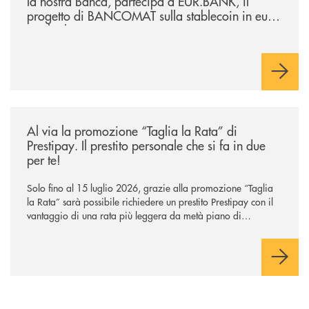
la nostra Banca, partecipa a EUR.BANK, il
progetto di BANCOMAT sulla stablecoin in euro
e sul relativo ecosistema
/news/al-via-la-promozione-taglia-la-rata-di-prestipay-il-prestito-perso
Al via la promozione “Taglia la Rata” di
Prestipay. Il prestito personale che si fa in due
per te!
Solo fino al 15 luglio 2026, grazie alla promozione “Taglia
la Rata” sarà possibile richiedere un prestito Prestipay con il
vantaggio di una rata più leggera da metà piano di
rimborso.