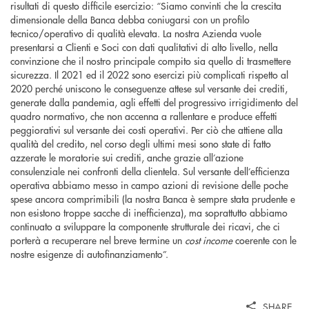
risultati di questo difficile esercizio: “Siamo convinti che la crescita
dimensionale della Banca debba coniugarsi con un profilo
tecnico/operativo di qualità elevata. La nostra Azienda vuole
presentarsi a Clienti e Soci con dati qualitativi di alto livello, nella
convinzione che il nostro principale compito sia quello di trasmettere
sicurezza. Il 2021 ed il 2022 sono esercizi più complicati rispetto al
2020 perché uniscono le conseguenze attese sul versante dei crediti,
generate dalla pandemia, agli effetti del progressivo irrigidimento del
quadro normativo, che non accenna a rallentare e produce effetti
peggiorativi sul versante dei costi operativi. Per ciò che attiene alla
qualità del credito, nel corso degli ultimi mesi sono state di fatto
azzerate le moratorie sui crediti, anche grazie all’azione
consulenziale nei confronti della clientela. Sul versante dell’efficienza
operativa abbiamo messo in campo azioni di revisione delle poche
spese ancora comprimibili (la nostra Banca è sempre stata prudente e
non esistono troppe sacche di inefficienza), ma soprattutto abbiamo
continuato a sviluppare la componente strutturale dei ricavi, che ci
porterà a recuperare nel breve termine un
cost income
coerente con le
nostre esigenze di autofinanziamento”.
SHARE