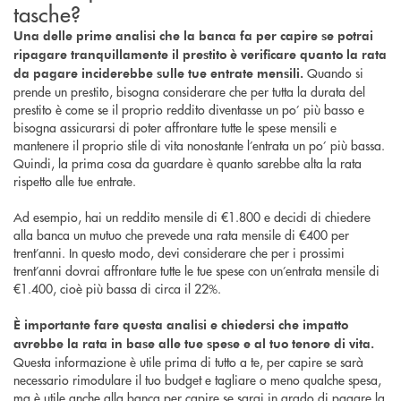
tasche?
Una delle prime analisi che la banca fa per capire se potrai
ripagare tranquillamente il prestito è verificare quanto la rata
Quando si
da pagare inciderebbe sulle tue entrate mensili.
prende un prestito, bisogna considerare che per tutta la durata del
prestito è come se il proprio reddito diventasse un po’ più basso e
bisogna assicurarsi di poter affrontare tutte le spese mensili e
mantenere il proprio stile di vita nonostante l’entrata un po’ più bassa.
Quindi, la prima cosa da guardare è quanto sarebbe alta la rata
rispetto alle tue entrate.
Ad esempio, hai un reddito mensile di €1.800 e decidi di chiedere
alla banca un mutuo che prevede una rata mensile di €400 per
trent’anni. In questo modo, devi considerare che per i prossimi
trent’anni dovrai affrontare tutte le tue spese con un’entrata mensile di
€1.400, cioè più bassa di circa il 22%.
È importante fare questa analisi e chiedersi che impatto
avrebbe la rata in base alle tue spese e al tuo tenore di vita.
Questa informazione è utile prima di tutto a te, per capire se sarà
necessario rimodulare il tuo budget e tagliare o meno qualche spesa,
ma è utile anche alla banca per capire se sarai in grado di pagare la