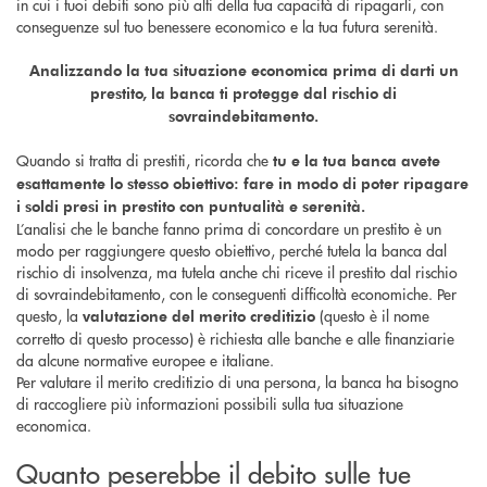
in cui i tuoi debiti sono più alti della tua capacità di ripagarli, con
conseguenze sul tuo benessere economico e la tua futura serenità.
Analizzando la tua situazione economica prima di darti un
prestito, la banca ti protegge dal rischio di
sovraindebitamento.
Quando si tratta di prestiti, ricorda che
tu e la tua banca avete
esattamente lo stesso obiettivo: fare in modo di poter ripagare
i soldi presi in prestito con puntualità e serenità.
L’analisi che le banche fanno prima di concordare un prestito è un
modo per raggiungere questo obiettivo, perché tutela la banca dal
rischio di insolvenza, ma tutela anche chi riceve il prestito dal rischio
di sovraindebitamento, con le conseguenti difficoltà economiche. Per
questo, la
(questo è il nome
valutazione del merito creditizio
corretto di questo processo) è richiesta alle banche e alle finanziarie
da alcune normative europee e italiane.
Per valutare il merito creditizio di una persona, la banca ha bisogno
di raccogliere più informazioni possibili sulla tua situazione
economica.
Quanto peserebbe il debito sulle tue