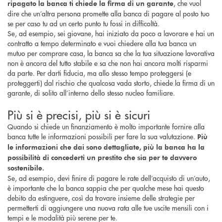
, che vuol
ripagato la banca ti chiede la firma di un garante
dire che un’altra persona promette alla banca di pagare al posto tuo
se per caso tu ad un certo punto tu fossi in difficoltà.
Se, ad esempio, sei giovane, hai iniziato da poco a lavorare e hai un
contratto a tempo determinato e vuoi chiedere alla tua banca un
mutuo per comprare casa, la banca sa che la tua situazione lavorativa
non è ancora del tutto stabile e sa che non hai ancora molti risparmi
da parte. Per darti fiducia, ma allo stesso tempo proteggersi (e
proteggerti) dal rischio che qualcosa vada storto, chiede la firma di un
garante, di solito all’interno dello stesso nucleo familiare.
Più si è precisi, più si è sicuri
Quando si chiede un finanziamento è molto importante fornire alla
banca tutte le informazioni possibili per fare la sua valutazione.
Più
le informazioni che dai sono dettagliate, più la banca ha la
possibilità di concederti un prestito che sia per te davvero
sostenibile.
Se, ad esempio, devi finire di pagare le rate dell’acquisto di un’auto,
è importante che la banca sappia che per qualche mese hai questo
debito da estinguere, così da trovare insieme delle strategie per
permetterti di aggiungere una nuova rata alle tue uscite mensili con i
tempi e le modalità più serene per te.