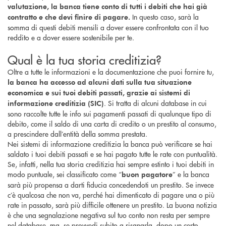
valutazione, la banca tiene conto di tutti i debiti che hai già
In questo caso, sarà la
contratto e che devi finire di pagare.
somma di questi debiti mensili a dover essere confrontata con il tuo
reddito e a dover essere sostenibile per te.
Qual è la tua storia creditizia?
Oltre a tutte le informazioni e la documentazione che puoi fornire tu,
la banca ha accesso ad alcuni dati sulla tua situazione
economica e sui tuoi debiti passati, grazie ai sistemi di
. Si tratta di alcuni database in cui
informazione creditizia (SIC)
sono raccolte tutte le info sui pagamenti passati di qualunque tipo di
debito, come il saldo di una carta di credito o un prestito al consumo,
a prescindere dall’entità della somma prestata.
Nei sistemi di informazione creditizia la banca può verificare se hai
saldato i tuoi debiti passati e se hai pagato tutte le rate con puntualità.
Se, infatti, nella tua storia creditizia hai sempre estinto i tuoi debiti in
modo puntuale, sei classificato come “
” e la banca
buon pagatore
sarà più propensa a darti fiducia concedendoti un prestito. Se invece
c’è qualcosa che non va, perché hai dimenticato di pagare una o più
rate in passato, sarà più difficile ottenere un prestito. La buona notizia
è che una segnalazione negativa sul tuo conto non resta per sempre
nel database, ma, se provvedi subito a risanarla, dopo un certo