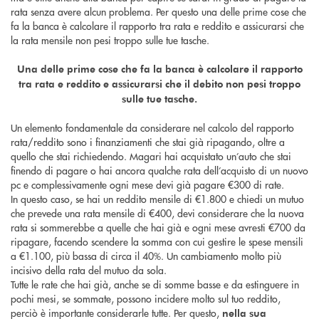
rata senza avere alcun problema. Per questo una delle prime cose che
fa la banca è calcolare il rapporto tra rata e reddito e assicurarsi che
la rata mensile non pesi troppo sulle tue tasche.
Una delle prime cose che fa la banca è calcolare il rapporto
tra rata e reddito e assicurarsi che il debito non pesi troppo
sulle tue tasche.
Un elemento fondamentale da considerare nel calcolo del rapporto
rata/reddito sono i finanziamenti che stai già ripagando, oltre a
quello che stai richiedendo. Magari hai acquistato un’auto che stai
finendo di pagare o hai ancora qualche rata dell’acquisto di un nuovo
pc e complessivamente ogni mese devi già pagare €300 di rate.
In questo caso, se hai un reddito mensile di €1.800 e chiedi un mutuo
che prevede una rata mensile di €400, devi considerare che la nuova
rata si sommerebbe a quelle che hai già e ogni mese avresti €700 da
ripagare, facendo scendere la somma con cui gestire le spese mensili
a €1.100, più bassa di circa il 40%. Un cambiamento molto più
incisivo della rata del mutuo da sola.
Tutte le rate che hai già, anche se di somme basse e da estinguere in
pochi mesi, se sommate, possono incidere molto sul tuo reddito,
perciò è importante considerarle tutte. Per questo,
nella sua