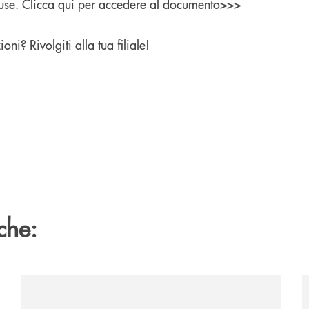
luse.
Clicca qui per accedere al documento>>>
ni? Rivolgiti alla tua filiale!
che:
/news/al-via-la-promozione-taglia-la-rata-di-prestipay-
/