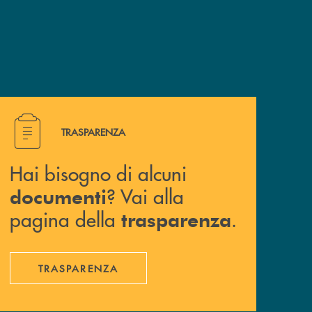
Hai bisogno di alcuni documenti ? Vai alla pagina della 
TRASPARENZA
Hai bisogno di alcuni
? Vai alla
documenti
pagina della
.
trasparenza
TRASPARENZA