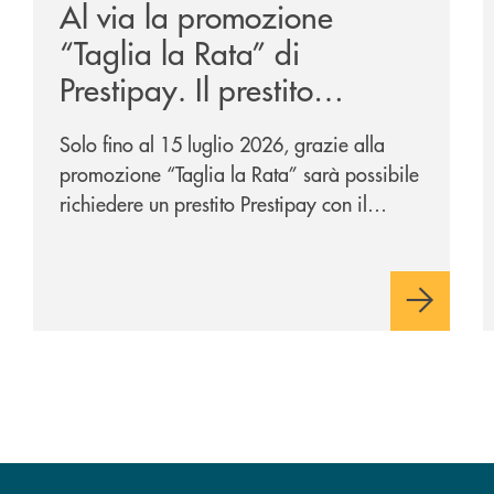
Al via la promozione
“Taglia la Rata” di
Prestipay. Il prestito
personale che si fa in due
Solo fino al 15 luglio 2026, grazie alla
per te!
promozione “Taglia la Rata” sarà possibile
richiedere un prestito Prestipay con il
vantaggio di una rata più leggera da metà
piano di rimborso.