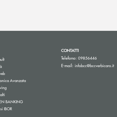
CONTATTI
Telefono:
09856446
ult
(
E-mail:
infobcc@bccverbicaro.it
tà
web
tronica Avanzata
wing
lti
Apre una nuova finestra
PEN BANKING
nestra
ssi IBOR