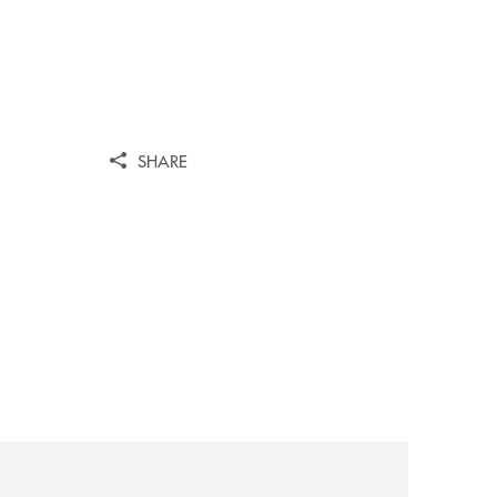
SHARE
il-prestito-personale-che-si-fa-in-due-per-te/
news/avviso-alla-clientela-1/