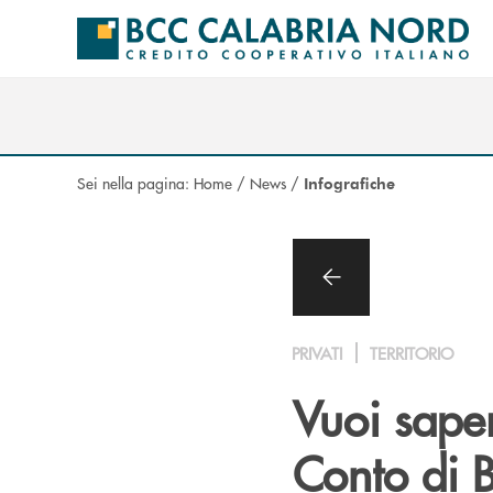
Salta al contenuto principale
Sei nella pagina:
Home
/
News
/
Infografiche
PRIVATI
TERRITORIO
Vuoi saper
Conto di 