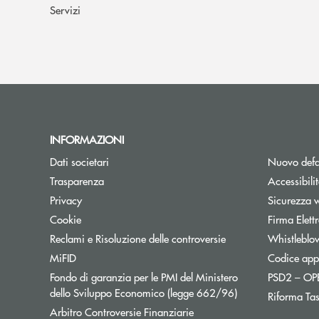
Servizi
INFORMAZIONI
Dati societari
Nuovo defa
Trasparenza
Accessibili
Privacy
Sicurezza 
Cookie
Firma Elet
Reclami e Risoluzione delle controversie
Whistleblo
MiFID
Codice appa
Fondo di garanzia per le PMI del Ministero
PSD2 – O
Apre una nuova fi
dello Sviluppo Economico (legge 662/96)
Riforma Ta
Apre una nuova finestra
Arbitro Controversie Finanziarie