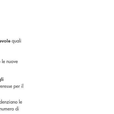
quali
evole
e le nuove
li
teresse per il
videnziano le
e numero di