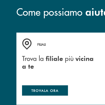
Come possiamo
aiut
Trova la filiale più vicina a te
FILIALI
Trova la
più
filiale
vicina
a te
TROVALA ORA