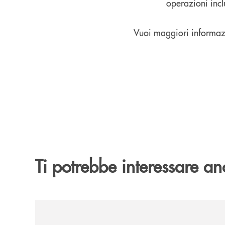
operazioni inc
Vuoi maggiori informazio
Ti potrebbe interessare an
/news/premio-di-laurea-bcc-calabria-nord/