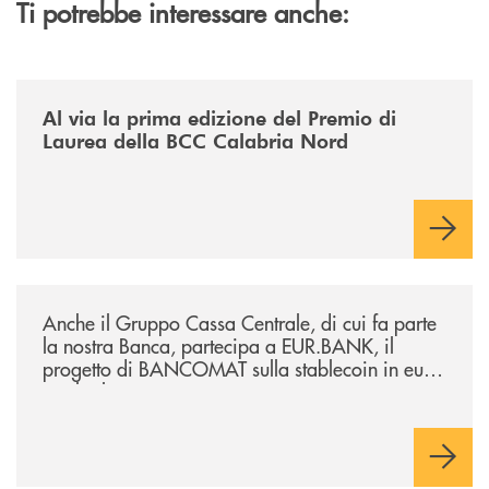
Ti potrebbe interessare anche:
/news/premio-di-laurea-bcc-calabria-nord/
Al via la prima edizione del Premio di
Laurea della BCC Calabria Nord
/news/anche-il-gruppo-cassa-centrale-partecipa-a-eurbank-il-progetto-d
Anche il Gruppo Cassa Centrale, di cui fa parte
la nostra Banca, partecipa a EUR.BANK, il
progetto di BANCOMAT sulla stablecoin in euro
e sul relativo ecosistema