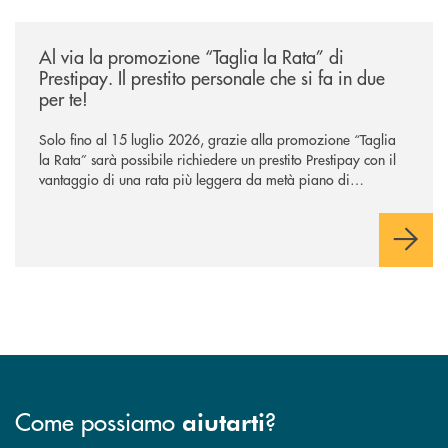
/news/al-via-la-promozione-taglia-la-rata-di-prestipay-il-prestito-perso
Al via la promozione “Taglia la Rata” di
Prestipay. Il prestito personale che si fa in due
per te!
Solo fino al 15 luglio 2026, grazie alla promozione “Taglia
la Rata” sarà possibile richiedere un prestito Prestipay con il
vantaggio di una rata più leggera da metà piano di
rimborso.
Come possiamo
?
aiutarti