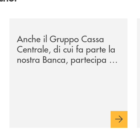
/news/anche-il-gruppo-cassa-centrale-partecipa-a-eurb
/
Anche il Gruppo Cassa
Centrale, di cui fa parte la
nostra Banca, partecipa a
EUR.BANK, il progetto di
BANCOMAT sulla
stablecoin in euro e sul
relativo ecosistema