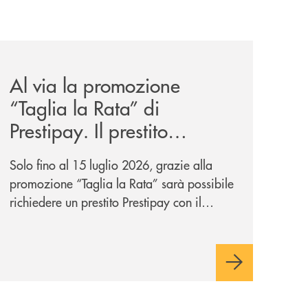
ank-il-progetto-di-bancomat-sulla-stablecoin-in-euro/
news/al-via-la-promozione-taglia-la-rata-di-prestipay-il-pr
Al via la promozione
“Taglia la Rata” di
Prestipay. Il prestito
personale che si fa in due
Solo fino al 15 luglio 2026, grazie alla
per te!
promozione “Taglia la Rata” sarà possibile
richiedere un prestito Prestipay con il
vantaggio di una rata più leggera da metà
piano di rimborso.