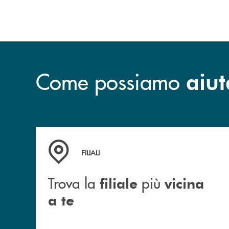
Come possiamo
aiut
Trova la filiale più vicina a te
FILIALI
Trova la
più
filiale
vicina
a te