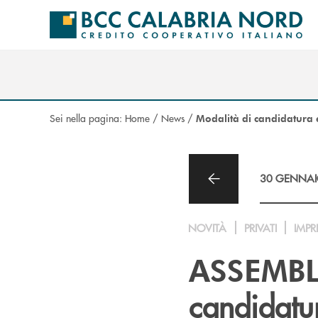
Salta al contenuto principale
Sei nella pagina:
Home
/
News
/
Modalità di candidatura e
30 GENNAI
NOVITÀ
PRIVATI
IMPR
ASSEMBL
candidatu