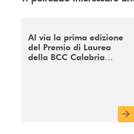
/news/premio-di-laurea-bcc-calabria-nord/
Al via la prima edizione
del Premio di Laurea
della BCC Calabria
Nord