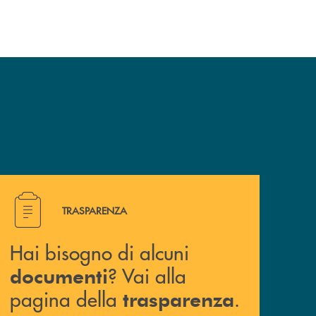
Hai bisogno di alcuni documenti ? Vai alla pagina della 
TRASPARENZA
Hai bisogno di alcuni
? Vai alla
documenti
pagina della
.
trasparenza