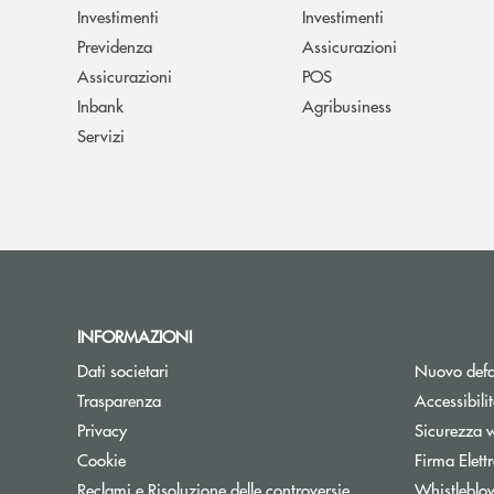
Investimenti
Investimenti
Previdenza
Assicurazioni
Assicurazioni
POS
Inbank
Agribusiness
Servizi
INFORMAZIONI
Dati societari
Nuovo defa
Trasparenza
Accessibili
Privacy
Sicurezza 
Cookie
Firma Elet
Reclami e Risoluzione delle controversie
Whistleblo