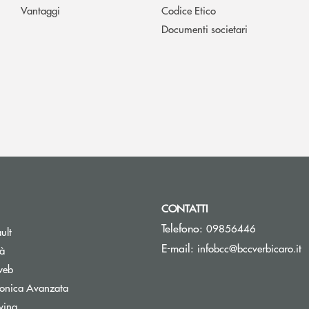
Vantaggi
Codice Etico
Documenti societari
CONTATTI
Telefono:
09856446
ult
(
E-mail:
infobcc@bccverbicaro.it
tà
web
tronica Avanzata
wing