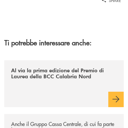
SHARE
Ti potrebbe interessare anche:
/news/premio-di-laurea-bcc-calabria-nord/
Al via la prima edizione del Premio di
Laurea della BCC Calabria Nord
/news/anche-il-gruppo-cassa-centrale-partecipa-a-eurbank-il-progetto-d
Anche il Gruppo Cassa Centrale, di cui fa parte