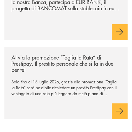
la nostra Banca, partecipa a EUR.BANK, il
progetto di BANCOMAT sulla stablecoin in euro
e sul relativo ecosistema
/news/al-via-la-promozione-taglia-la-rata-di-prestipay-il-prestito-perso
Al via la promozione “Taglia la Rata” di
Prestipay. Il prestito personale che si fa in due
per te!
Solo fino al 15 luglio 2026, grazie alla promozione “Taglia
la Rata” sarà possibile richiedere un prestito Prestipay con il
vantaggio di una rata più leggera da metà piano di
rimborso.