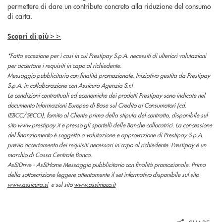
permettere di dare un contributo concreto alla riduzione del consumo
di carta.
Scopri di più>>
*Fatta eccezione per i casi in cui Prestipay S.p.A. necessiti di ulteriori valutazioni
per accertare i requisiti in capo al richiedente.
Messaggio pubblicitario con finalità promozionale. Iniziativa gestita da Prestipay
S.p.A. in collaborazione con Assicura Agenzia S.r.l
Le condizioni contrattuali ed economiche dei prodotti Prestipay sono indicate nel
documento Informazioni Europee di Base sul Credito ai Consumatori (cd.
IEBCC/SECCI), fornito al Cliente prima della stipula del contratto, disponibile sul
sito www.prestipay.it e presso gli sportelli delle Banche collocatrici. La concessione
del finanziamento è soggetta a valutazione e approvazione di Prestipay S.p.A.
previo accertamento dei requisiti necessari in capo al richiedente. Prestipay è un
marchio di Cassa Centrale Banca.
AsSìDrive - AsSìHome Messaggio pubblicitario con finalità promozionale. Prima
della sottoscrizione leggere attentamente il set informativo disponibile sul sito
www.assicura.si
e sul sito
www.assimoco.it