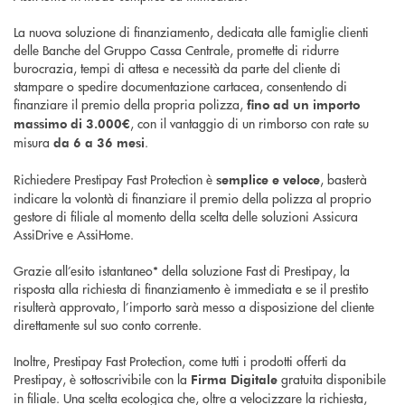
La nuova soluzione di finanziamento, dedicata alle famiglie clienti
delle Banche del Gruppo Cassa Centrale, promette di ridurre
burocrazia, tempi di attesa e necessità da parte del cliente di
stampare o spedire documentazione cartacea, consentendo di
finanziare il premio della propria polizza,
fino ad un importo
, con il vantaggio di un rimborso con rate su
massimo di 3.000€
misura
.
da 6 a 36 mesi
Richiedere Prestipay Fast Protection è
, basterà
semplice e veloce
indicare la volontà di finanziare il premio della polizza al proprio
gestore di filiale al momento della scelta delle soluzioni Assicura
AssiDrive e AssiHome.
Grazie all’esito istantaneo* della soluzione Fast di Prestipay, la
risposta alla richiesta di finanziamento è immediata e se il prestito
risulterà approvato, l’importo sarà messo a disposizione del cliente
direttamente sul suo conto corrente.
Inoltre, Prestipay Fast Protection, come tutti i prodotti offerti da
Prestipay, è sottoscrivibile con la
gratuita disponibile
Firma Digitale
in filiale. Una scelta ecologica che, oltre a velocizzare la richiesta,