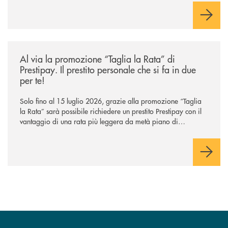
/news/al-via-la-promozione-taglia-la-rata-di-prestipay-il-prestito-perso
Al via la promozione “Taglia la Rata” di
Prestipay. Il prestito personale che si fa in due
per te!
Solo fino al 15 luglio 2026, grazie alla promozione “Taglia
la Rata” sarà possibile richiedere un prestito Prestipay con il
vantaggio di una rata più leggera da metà piano di
rimborso.