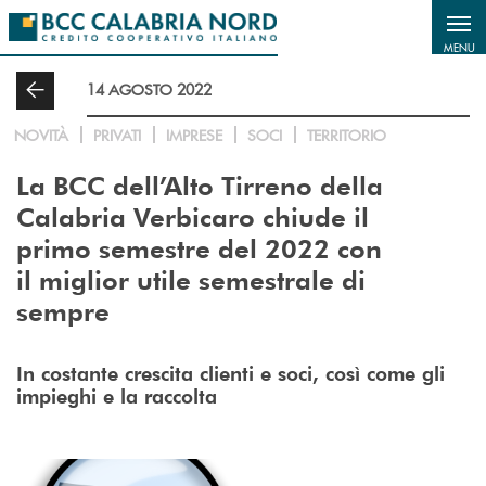
Salta al contenuto principale
MENU
14 AGOSTO 2022
NOVITÀ
PRIVATI
IMPRESE
SOCI
TERRITORIO
La BCC dell’Alto Tirreno della
Calabria Verbicaro chiude il
primo semestre del 2022 con
il miglior utile semestrale di
sempre
In costante crescita clienti e soci, così come gli
impieghi e la raccolta