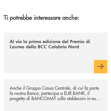
Ti potrebbe interessare anche:
/news/premio-di-laurea-bcc-calabria-nord/
Al via la prima edizione del Premio di
Laurea della BCC Calabria Nord
/news/anche-il-gruppo-cassa-centrale-partecipa-a-eurbank-il-progetto-d
Anche il Gruppo Cassa Centrale, di cui fa parte
la nostra Banca, partecipa a EUR.BANK, il
progetto di BANCOMAT sulla stablecoin in euro
e sul relativo ecosistema