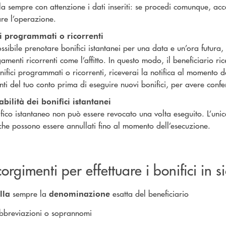
a sempre con attenzione i dati inseriti: se procedi comunque, accetti
are l’operazione.
ci programmati o ricorrenti
ssibile prenotare bonifici istantanei per una data e un’ora futur
amenti ricorrenti come l’affitto. In questo modo, il beneficiario r
nifici programmati o ricorrenti, riceverai la notifica al momento d
ti del tuo conto prima di eseguire nuovi bonifici, per avere confe
bilità dei bonifici istantanei
fico istantaneo non può essere revocato una volta eseguito. L’uni
 che possono essere annullati fino al momento dell’esecuzione.
corgimenti per effettuare i bonifici in 
sempre la
esatta del beneficiario
lla
denominazione
bbreviazioni o soprannomi