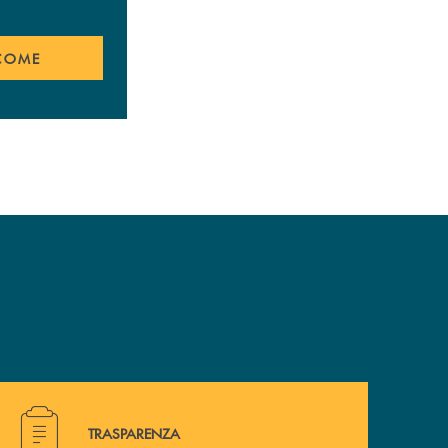
COME
Hai bisogno di alcuni documenti ? Vai alla pagina della 
TRASPARENZA