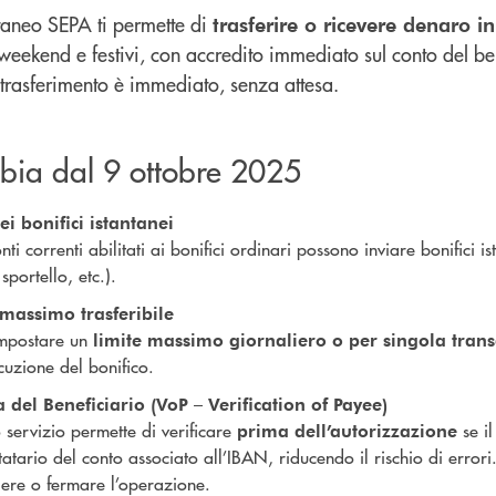
antaneo SEPA ti permette di
trasferire o ricevere denaro i
weekend e festivi, con accredito immediato sul conto del b
l trasferimento è immediato, senza attesa.
ia dal 9 ottobre 2025
ei bonifici istantanei
conti correnti abilitati ai bonifici ordinari possono inviare bonifici is
sportello, etc.).
 massimo trasferibile
impostare un
limite massimo giornaliero o per singola tran
cuzione del bonifico.
a del Beneficiario (VoP – Verification of Payee)
 servizio permette di verificare
se il
prima dell’autorizzazione
statario del conto associato all’IBAN, riducendo il rischio di erro
ere o fermare l’operazione.