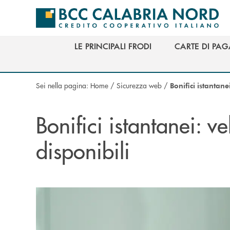
Salta al contenuto principale
LE PRINCIPALI FRODI
CARTE DI PA
LE PRINCIPALI FRODI
CARTE DI PA
Sei nella pagina:
Home
/
Sicurezza web
/
Bonifici istantane
Bonifici istantanei: ve
disponibili