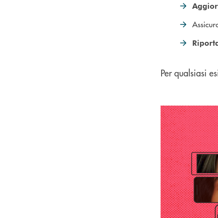
Aggio
Assicura
Riporta
Per qualsiasi esi
Scopri come