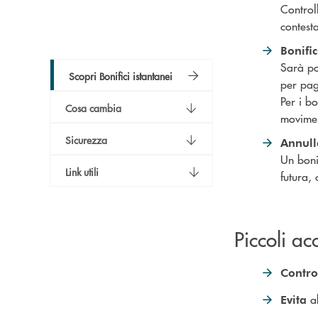
Controll
contest
Bonifi
Sarà po
Scopri Bonifici istantanei
per pag
Per i bo
Cosa cambia
movimen
Sicurezza
Annulla
Un boni
Link utili
futura,
Piccoli ac
Contro
a
Evita