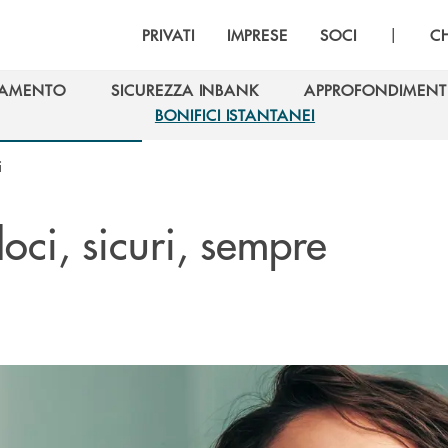
|
PRIVATI
IMPRESE
SOCI
C
GAMENTO
SICUREZZA INBANK
APPROFONDIMENT
GAMENTO
SICUREZZA INBANK
APPROFONDIMENT
BONIFICI ISTANTANEI
BONIFICI ISTANTANEI
i
loci, sicuri, sempre