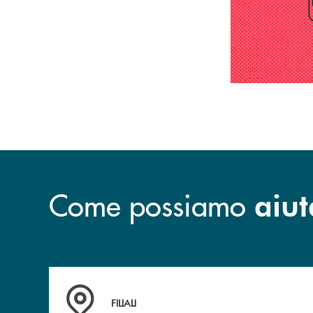
Come possiamo
aiut
Trova la filiale più vicina a te
FILIALI