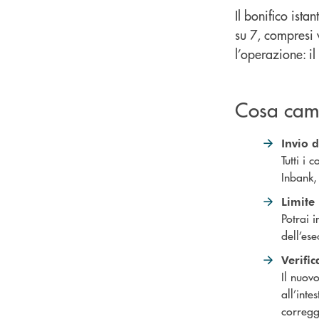
Il bonifico ist
su 7, compresi 
l’operazione: i
Cosa camb
Invio d
Tutti i 
Inbank, 
Limite
Potrai 
dell’ese
Verific
Il nuovo
all’inte
corregg